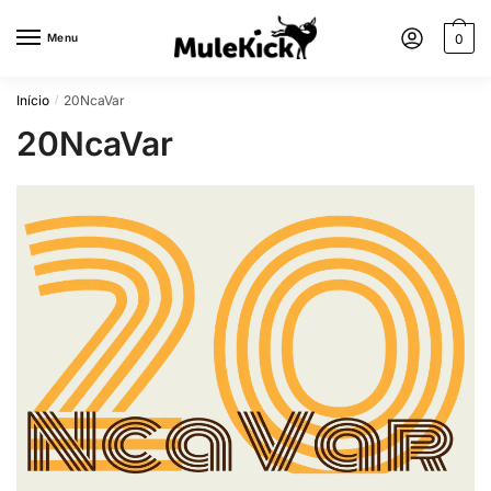
Menu
0
Início
20NcaVar
/
20NcaVar