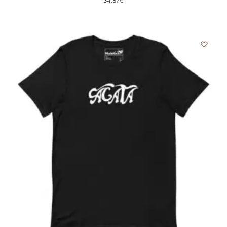
34.87
€