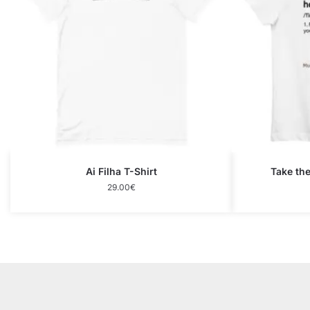
Ai Filha T-Shirt
Take the
29.00
€