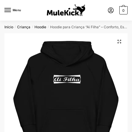
Menu
0
Início
Criança
Hoodie
Hoodie para Criança “Ai Filha” – Conforto, Estilo e Sustentabilidade
/
/
/
🔍