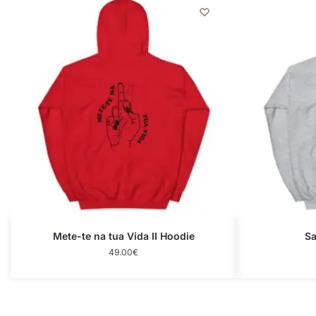
Mete-te na tua Vida II Hoodie
Sa
49.00
€