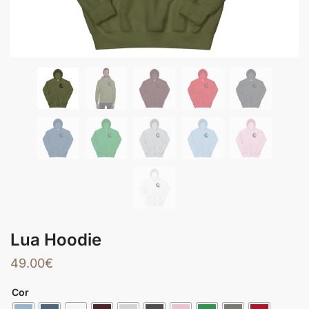
Lua Hoodie
49.00
€
Cor