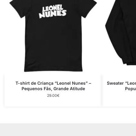
T-shirt de Criança “Leonel Nunes” –
Sweater “Leon
Pequenos Fãs, Grande Atitude
Popul
29.00
€