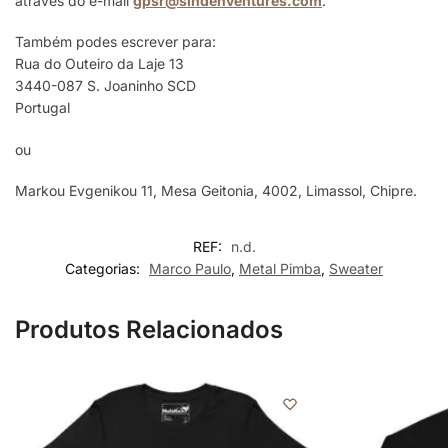
através do e-mail
gpsr@sindenventures.com
.
Também podes escrever para:
Rua do Outeiro da Laje 13
3440-087 S. Joaninho SCD
Portugal
ou
Markou Evgenikou 11, Mesa Geitonia, 4002, Limassol, Chipre.
REF:
n.d.
Categorias:
Marco Paulo
,
Metal Pimba
,
Sweater
Produtos Relacionados