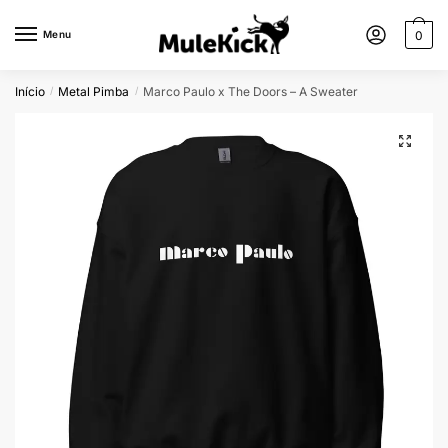
Menu
0
Início
Metal Pimba
Marco Paulo x The Doors – A Sweater
/
/
🔍