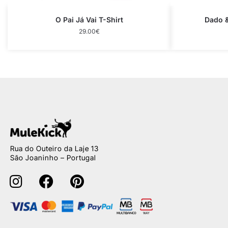
O Pai Já Vai T-Shirt
Dado &
29.00
€
Rua do Outeiro da Laje 13
São Joaninho – Portugal