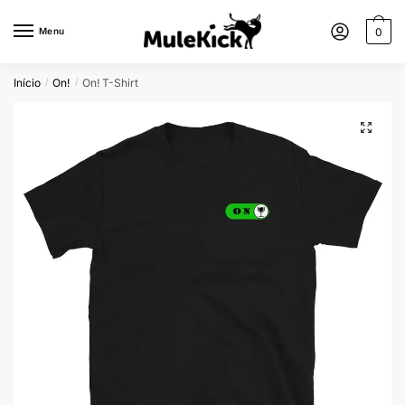
Menu
0
Início
On!
On! T-Shirt
/
/
🔍