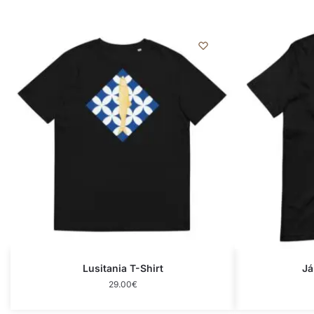
Lusitania T-Shirt
Já
29.00
€