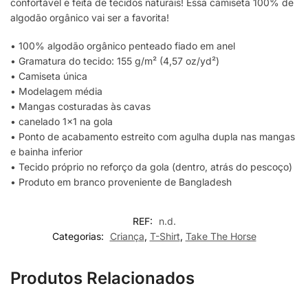
confortável e feita de tecidos naturais! Essa camiseta 100% de
algodão orgânico vai ser a favorita!
• 100% algodão orgânico penteado fiado em anel
• Gramatura do tecido: 155 g/m² (4,57 oz/yd²)
• Camiseta única
• Modelagem média
• Mangas costuradas às cavas
• canelado 1×1 na gola
• Ponto de acabamento estreito com agulha dupla nas mangas
e bainha inferior
• Tecido próprio no reforço da gola (dentro, atrás do pescoço)
• Produto em branco proveniente de Bangladesh
REF:
n.d.
Categorias:
Criança
,
T-Shirt
,
Take The Horse
Produtos Relacionados