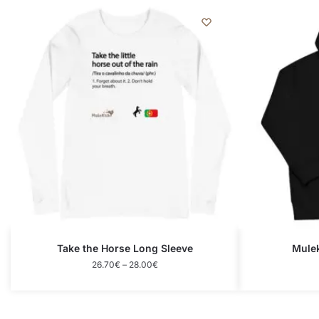
Take the Horse Long Sleeve
Mulek
26.70
€
–
28.00
€