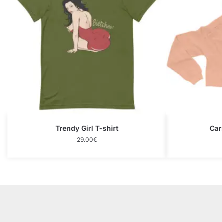
Trendy Girl T-shirt
Car
29.00
€