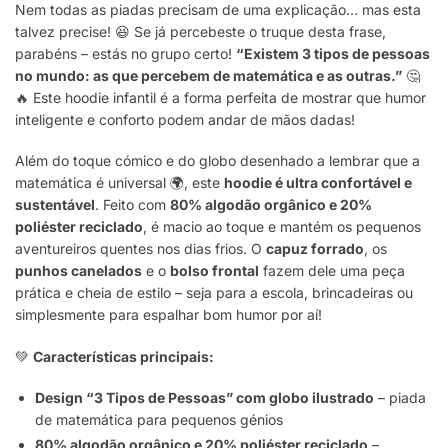
Nem todas as piadas precisam de uma explicação… mas esta
talvez precise! 😆 Se já percebeste o truque desta frase,
parabéns – estás no grupo certo!
“Existem 3 tipos de pessoas
no mundo: as que percebem de matemática e as outras.”
🤔
🔥 Este hoodie infantil é a forma perfeita de mostrar que humor
inteligente e conforto podem andar de mãos dadas!
Além do toque cómico e do globo desenhado a lembrar que a
matemática é universal 🌍, este
hoodie é ultra confortável e
sustentável
. Feito com
80% algodão orgânico e 20%
poliéster reciclado
, é macio ao toque e mantém os pequenos
aventureiros quentes nos dias frios. O
capuz forrado
, os
punhos canelados
e o
bolso frontal
fazem dele uma peça
prática e cheia de estilo – seja para a escola, brincadeiras ou
simplesmente para espalhar bom humor por aí!
💚
Características principais:
Design “3 Tipos de Pessoas” com globo ilustrado
– piada
de matemática para pequenos génios
80% algodão orgânico e 20% poliéster reciclado
–