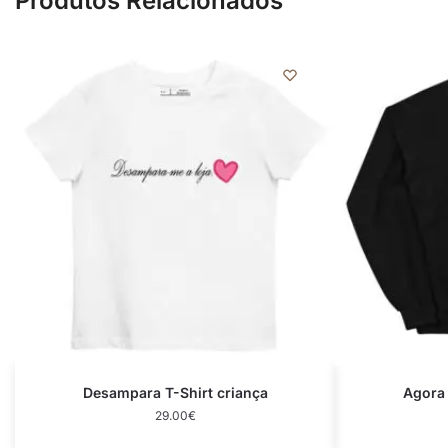
Produtos Relacionados
Desampara T-Shirt criança
Agora
29.00
€