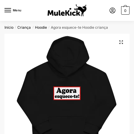
Menu
0
Início
Criança
Hoodie
Agora esquece-te Hoodie criança
/
/
/
🔍