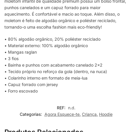
moletom infantil de qualidade premium possui um bolso frontal,
punhos canelados e um capuz forrado para maior
aquecimento. É confortável e macio ao toque. Além disso, o
moletom é feito de algodão orgânico e poliéster reciclado,
tornando-o uma escolha fashion mais eco-friendly!
• 80% algodão orgânico, 20% poliéster reciclado
• Material externo: 100% algodão orgânico
• Mangas raglan
• 3 fios
• Bainha e punhos com acabamento canelado 2×2
• Tecido próprio no reforço da gola (dentro, na nuca)
• Colarinho interno em formato de meia-lua
• Capuz forrado com jersey
• Forro escovado
REF:
n.d.
Categorias:
Agora Esquece-te
,
Criança
,
Hoodie