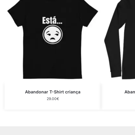
Abandonar T-Shirt criança
Aban
29.00
€