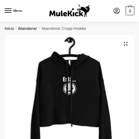
Menu
0
Início
Abandonar
Abandonar Cropp Hoddie
/
/
🔍