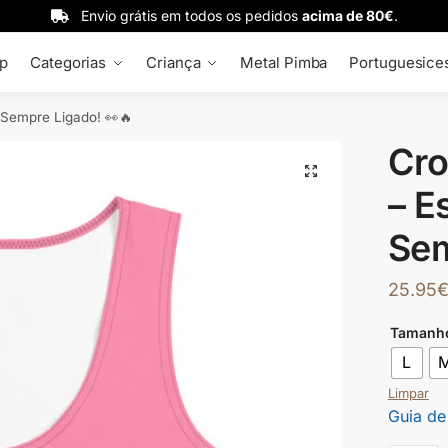
Envio grátis em todos os pedidos
acima de 80€
.
p
Categorias
Criança
Metal Pimba
Portuguesice
a Sempre Ligado! 👀🔥
Cro
🔍
– E
Sem
25.95
Tamanh
L
Limpar
Guia de