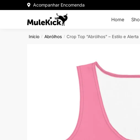
Acompanhar Encomenda
Home
Sho
Início
Abrólhos
Crop Top “Abrólhos” – Estilo e Alert
/
/