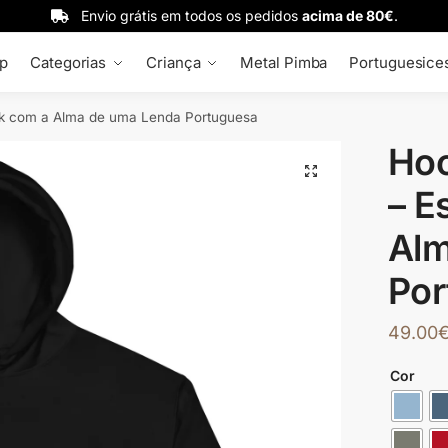
Envio grátis em todos os pedidos
acima de 80€
.
p
Categorias
Criança
Metal Pimba
Portuguesice
ock com a Alma de uma Lenda Portuguesa
Hoo
🔍
– E
Alm
Por
49.00
Cor