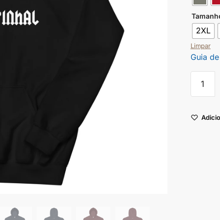
Tamanh
2XL
Limpar
Guia de
Adicio