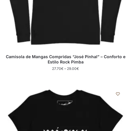
Camisola de Mangas Compridas “José Pinhal” – Conforto e
Estilo Rock Pimba
27.70
€
–
29.00
€