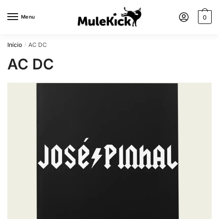
Menu
0
Início
AC DC
/
AC DC