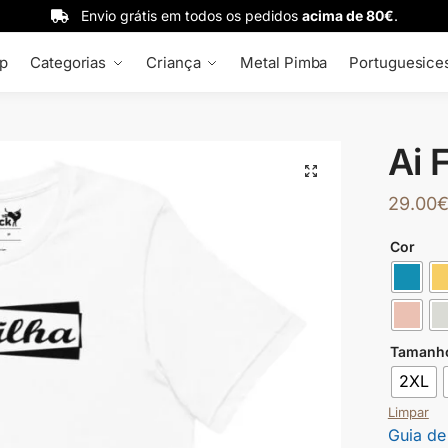
Envio grátis em todos os pedidos
acima de 80€
.
p
Categorias
Criança
Metal Pimba
Portuguesice
Ai 
🔍
29.00
Cor
Tamanh
2XL
Limpar
Guia de