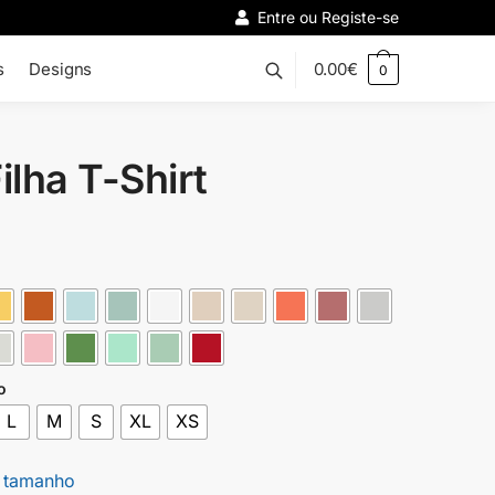
Entre ou Registe-se
s
Designs
0.00
€
0
Filha T-Shirt
€
o
L
M
S
XL
XS
 tamanho