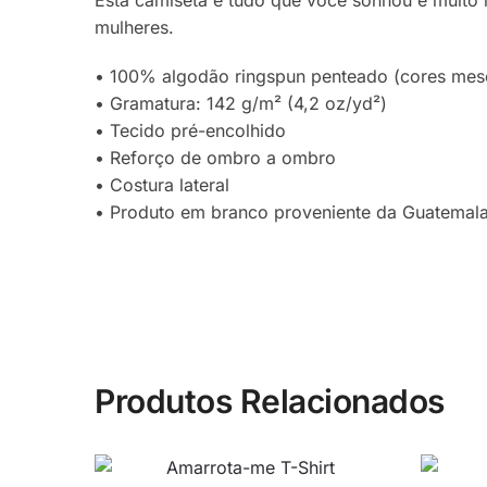
Esta camiseta é tudo que você sonhou e muito m
mulheres.
• 100% algodão ringspun penteado (cores mesc
• Gramatura: 142 g/m² (4,2 oz/yd²)
• Tecido pré-encolhido
• Reforço de ombro a ombro
• Costura lateral
• Produto em branco proveniente da Guatemala
Produtos Relacionados