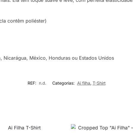
ais. Ela tem toque suave e leve, com perfeita elasticidad
la contêm poliéster)
, Nicarágua, México, Honduras ou Estados Unidos
REF:
n.d.
Categorias:
Ai filha
,
T-Shirt