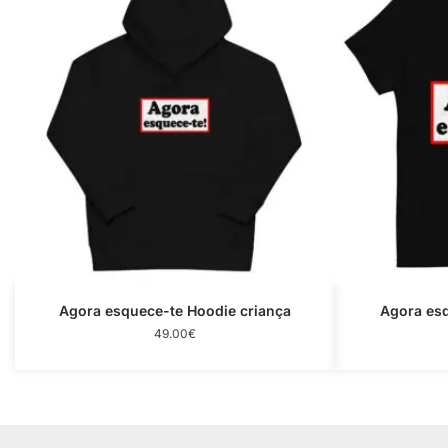
Agora esquece-te Hoodie criança
Agora esq
49.00
€