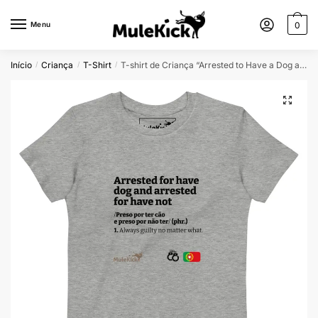
Menu
0
Início
Criança
T-Shirt
T-shirt de Criança “Arrested to Have a Dog and Arrested to Have Not” – Conforto e Humor
/
/
/
🔍