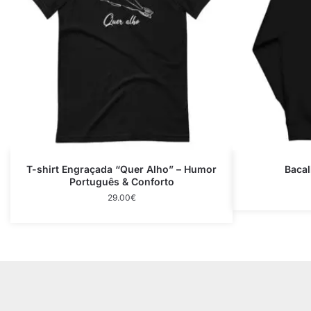
T-shirt Engraçada “Quer Alho” – Humor
Bacal
Português & Conforto
29.00
€