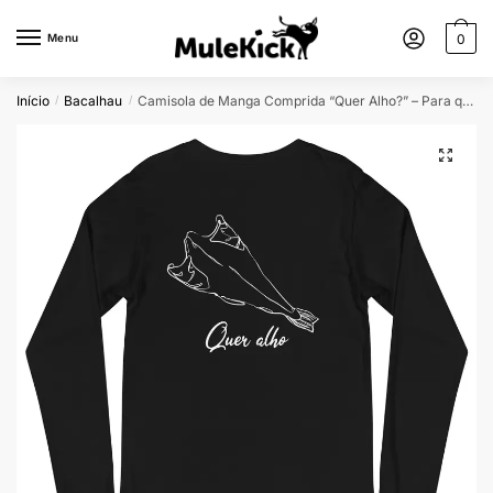
Menu
0
Início
Bacalhau
Camisola de Manga Comprida “Quer Alho?” – Para quem não tem medo de provocar!
/
/
🔍