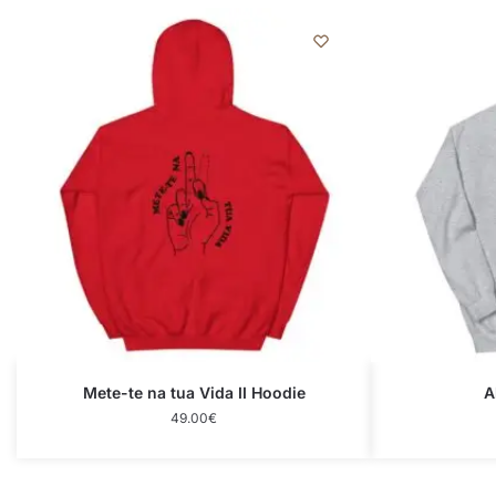
Mete-te na tua Vida II Hoodie
A
49.00
€