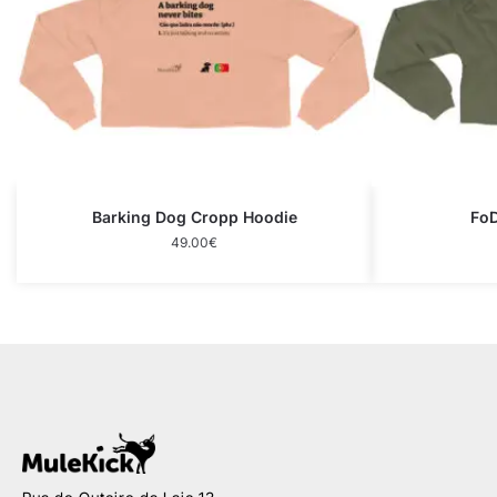
Barking Dog Cropp Hoodie
FoD
49.00
€