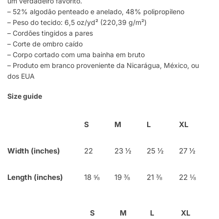
um verdadeiro favorito.
– 52% algodão penteado e anelado, 48% polipropileno
– Peso do tecido: 6,5 oz/yd² (220,39 g/m²)
– Cordões tingidos a pares
– Corte de ombro caído
– Corpo cortado com uma bainha em bruto
– Produto em branco proveniente da Nicarágua, México, ou
dos EUA
Size guide
S
M
L
XL
Width (inches)
22
23 ½
25 ½
27 ½
Length (inches)
18 ⅝
19 ⅜
21 ⅜
22 ⅛
S
M
L
XL