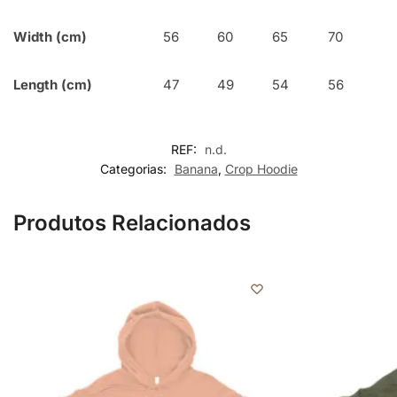
Width (cm)
56
60
65
70
Length (cm)
47
49
54
56
REF:
n.d.
Categorias:
Banana
,
Crop Hoodie
Produtos Relacionados