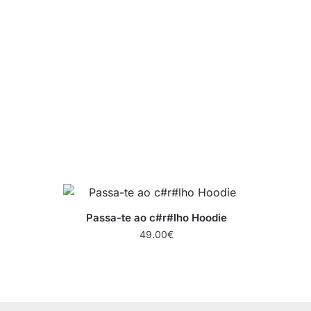
Passa-te ao c#r#lho Hoodie
49.00
€