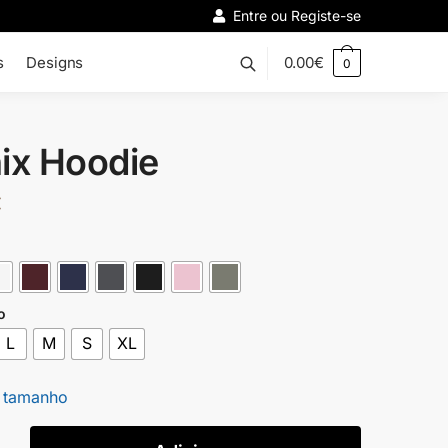
Entre ou Registe-se
s
Designs
0.00
€
0
ix Hoodie
€
o
L
M
S
XL
 tamanho