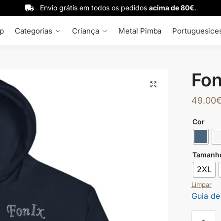
Envio grátis em todos os pedidos
acima de 80€
.
p
Categorias
Criança
Metal Pimba
Portuguesice
Fon
🔍
49.00
Cor
Tamanh
2XL
Limpar
Guia de