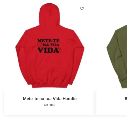
Mete-te na tua Vida Hoodie
B
49.00
€