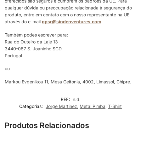
oferecidos são seguros e cumprem os padrões da UE. Para
qualquer dúvida ou preocupação relacionada à segurança do
produto, entre em contato com o nosso representante na UE
através do e-mail
gpsr@sindenventures.com
.
Também podes escrever para:
Rua do Outeiro da Laje 13
3440-087 S. Joaninho SCD
Portugal
ou
Markou Evgenikou 11, Mesa Geitonia, 4002, Limassol, Chipre.
REF:
n.d.
Categorias:
Jorge Martinez
,
Metal Pimba
,
T-Shirt
Produtos Relacionados