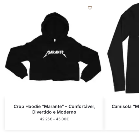
Crop Hoodie “Marante” – Confortável,
Camisola “Ma
Divertido e Moderno
42.25
€
–
45.00
€