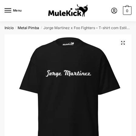
Menu
0
Início
Metal Pimba
Jorge Martinez x Foo Fighters – T-shirt com Estilo Rock
/
/
🔍