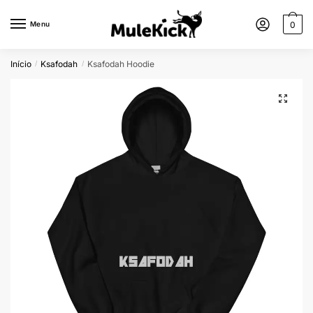
Menu
0
Início
Ksafodah
Ksafodah Hoodie
/
/
🔍