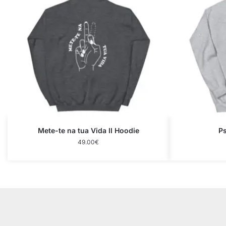
Mete-te na tua Vida II Hoodie
Ps
49.00
€