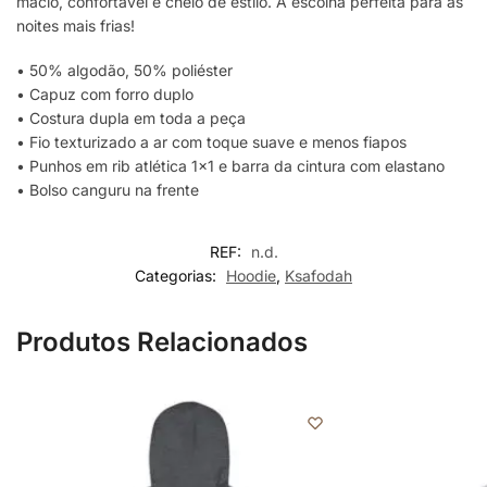
macio, confortável e cheio de estilo. A escolha perfeita para as
noites mais frias!
• 50% algodão, 50% poliéster
• Capuz com forro duplo
• Costura dupla em toda a peça
• Fio texturizado a ar com toque suave e menos fiapos
• Punhos em rib atlética 1×1 e barra da cintura com elastano
• Bolso canguru na frente
REF:
n.d.
Categorias:
Hoodie
,
Ksafodah
Produtos Relacionados