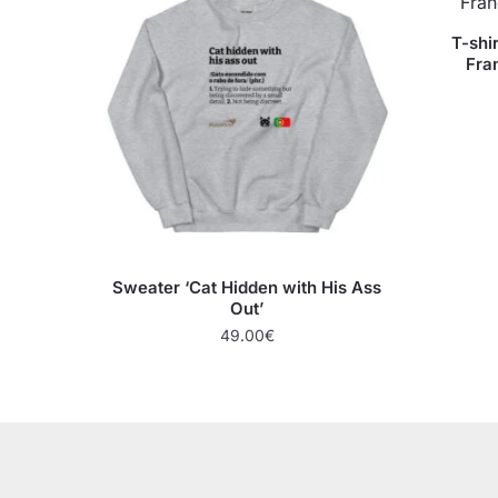
T-shi
Fra
Sweater ‘Cat Hidden with His Ass
Out’
49.00
€