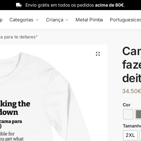
Envio grátis em todos os pedidos
acima de 80€
.
p
Categorias
Criança
Metal Pimba
Portuguesice
 para te deitares”
Cam
🔍
faz
dei
34.50
Cor
Tamanh
2XL