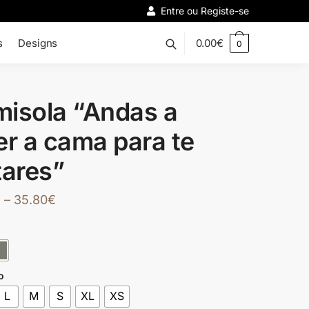
Entre ou Registe-se
s
Designs
0.00
€
0
isola “Andas a
er a cama para te
tares”
€
–
35.80
€
o
L
M
S
XL
XS