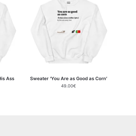
His Ass
Sweater ‘You Are as Good as Corn’
49.00
€