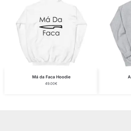
Má da Faca Hoodie
A
49.00
€