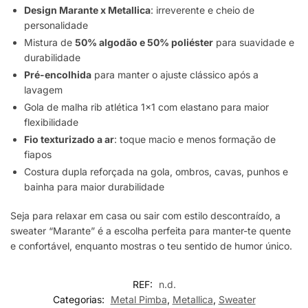
Design Marante x Metallica
: irreverente e cheio de
personalidade
Mistura de
50% algodão e 50% poliéster
para suavidade e
durabilidade
Pré-encolhida
para manter o ajuste clássico após a
lavagem
Gola de malha rib atlética 1×1 com elastano para maior
flexibilidade
Fio texturizado a ar
: toque macio e menos formação de
fiapos
Costura dupla reforçada na gola, ombros, cavas, punhos e
bainha para maior durabilidade
Seja para relaxar em casa ou sair com estilo descontraído, a
sweater “Marante” é a escolha perfeita para manter-te quente
e confortável, enquanto mostras o teu sentido de humor único.
REF:
n.d.
Categorias:
Metal Pimba
,
Metallica
,
Sweater