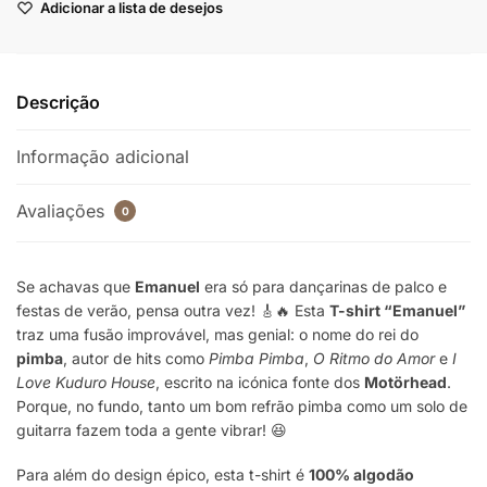
Adicionar a lista de desejos
Descrição
Informação adicional
Avaliações
0
Se achavas que
Emanuel
era só para dançarinas de palco e
festas de verão, pensa outra vez! 🎸🔥 Esta
T-shirt “Emanuel”
traz uma fusão improvável, mas genial: o nome do rei do
pimba
, autor de hits como
Pimba Pimba
,
O Ritmo do Amor
e
I
Love Kuduro House
, escrito na icónica fonte dos
Motörhead
.
Porque, no fundo, tanto um bom refrão pimba como um solo de
guitarra fazem toda a gente vibrar! 😆
Para além do design épico, esta t-shirt é
100% algodão