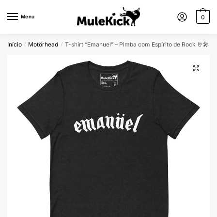
Menu
0
Início
Motörhead
T-shirt “Emanuel” – Pimba com Espírito de Rock 🤘🎤
/
/
🔍