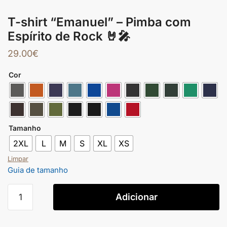
T-shirt “Emanuel” – Pimba com
Espírito de Rock 🤘🎤
29.00
€
Cor
Tamanho
2XL
L
M
S
XL
XS
Limpar
Guia de tamanho
Adicionar