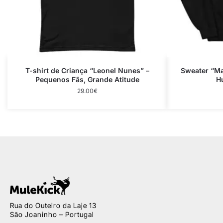
T-shirt de Criança “Leonel Nunes” –
Sweater “Ma
Pequenos Fãs, Grande Atitude
H
29.00
€
Rua do Outeiro da Laje 13
São Joaninho – Portugal