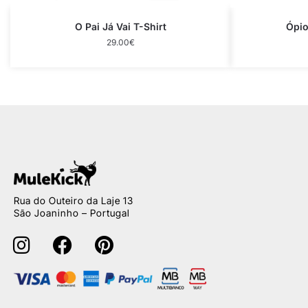
O Pai Já Vai T-Shirt
Ópio
29.00
€
Rua do Outeiro da Laje 13
São Joaninho – Portugal