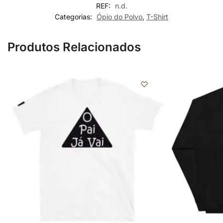
REF:
n.d.
Categorias:
Ópio do Polvo
,
T-Shirt
Produtos Relacionados