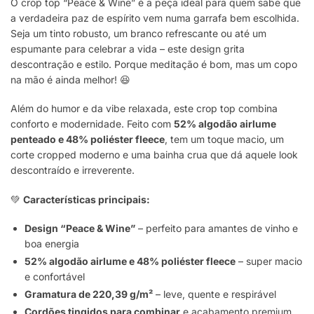
O crop top “Peace & Wine” é a peça ideal para quem sabe que
a verdadeira paz de espírito vem numa garrafa bem escolhida.
Seja um tinto robusto, um branco refrescante ou até um
espumante para celebrar a vida – este design grita
descontração e estilo. Porque meditação é bom, mas um copo
na mão é ainda melhor! 😆
Além do humor e da vibe relaxada, este crop top combina
conforto e modernidade. Feito com
52% algodão airlume
penteado e 48% poliéster fleece
, tem um toque macio, um
corte cropped moderno e uma bainha crua que dá aquele look
descontraído e irreverente.
💚
Características principais:
Design “Peace & Wine”
– perfeito para amantes de vinho e
boa energia
52% algodão airlume e 48% poliéster fleece
– super macio
e confortável
Gramatura de 220,39 g/m²
– leve, quente e respirável
Cordões tingidos para combinar
e acabamento premium