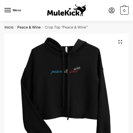
Menu
0
Início
Peace & Wine
Crop Top “Peace & Wine”
/
/
🔍