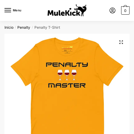
Menu
0
Início
Penalty
Penalty T-Shirt
/
/
🔍