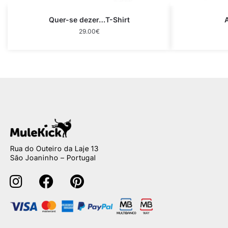
Quer-se dezer…T-Shirt
A
29.00
€
Rua do Outeiro da Laje 13
São Joaninho – Portugal