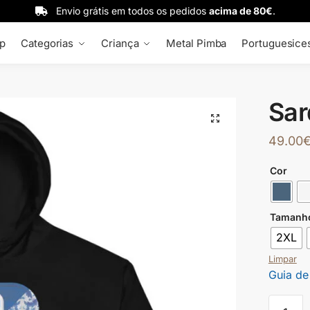
Envio grátis em todos os pedidos
acima de 80€
.
p
Categorias
Criança
Metal Pimba
Portuguesice
Sar
🔍
49.00
Cor
Tamanh
2XL
Limpar
Guia de