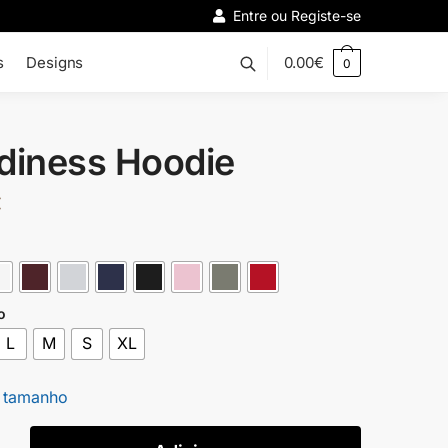
Entre ou Registe-se
s
Designs
0.00
€
0
diness Hoodie
€
o
L
M
S
XL
 tamanho