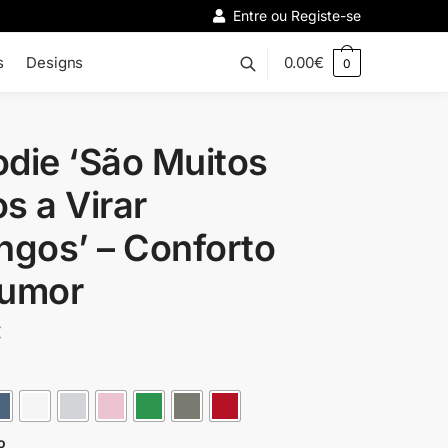
Entre ou Registe-se
s
Designs
0.00
€
0
die ‘São Muitos
s a Virar
ngos’ – Conforto
Humor
€
o