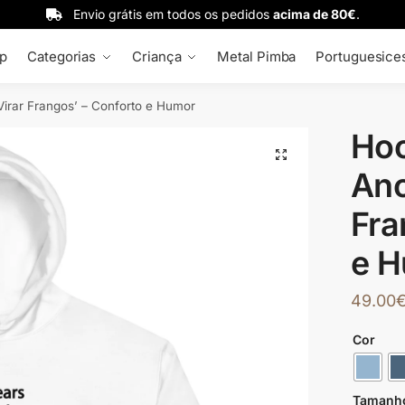
Envio grátis em todos os pedidos
acima de 80€
.
p
Categorias
Criança
Metal Pimba
Portuguesice
Virar Frangos’ – Conforto e Humor
Hoo
🔍
Ano
Fra
e 
49.00
Cor
Tamanh