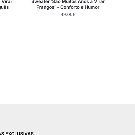
 Virar
Sweater ‘São Muitos Anos a Virar
guês
Frangos’ – Conforto e Humor
49.00
€
S EXCLUSIVAS