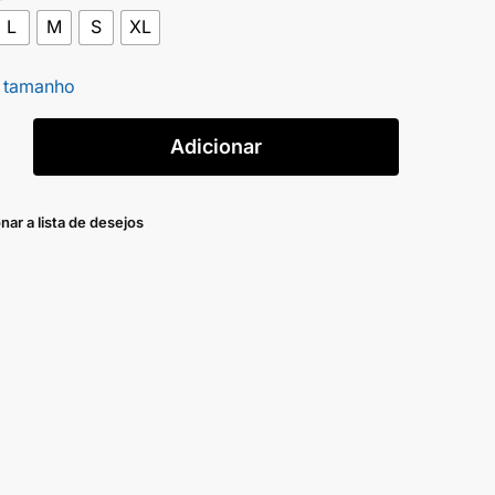
L
M
S
XL
 tamanho
Adicionar
nar a lista de desejos