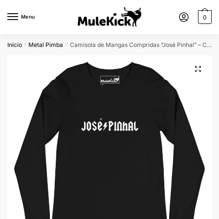
Menu
0
Início
Metal Pimba
Camisola de Mangas Compridas “José Pinhal” – Conforto e Estilo Rock Pimba
/
/
🔍