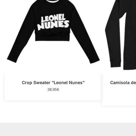
Crop Sweater “Leonel Nunes”
Camisola d
38.95
€