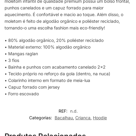
moletom infantil de qualidade premium possui um bolso frontal,
punhos canelados e um capuz forrado para maior
aquecimento. É confortável e macio ao toque. Além disso, o
moletom é feito de algodão orgânico e poliéster reciclado,
tornando-o uma escolha fashion mais eco-friendly!
• 80% algodão orgânico, 20% poliéster reciclado
• Material externo: 100% algodão orgânico
• Mangas raglan
• 3 fios
• Bainha e punhos com acabamento canelado 2×2
• Tecido próprio no reforço da gola (dentro, na nuca)
• Colarinho interno em formato de meia-lua
• Capuz forrado com jersey
• Forro escovado
REF:
n.d.
Categorias:
Bacalhau
,
Criança
,
Hoodie