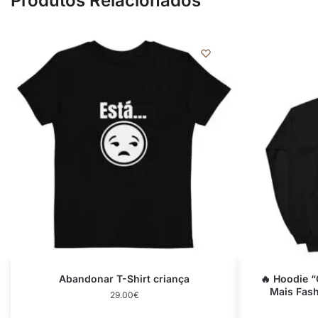
Produtos Relacionados
Abandonar T-Shirt criança
🔥 Hoodie “
Mais Fash
29.00
€