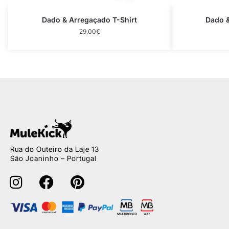
Dado & Arregaçado T-Shirt
Dado &
29.00
€
Rua do Outeiro da Laje 13
São Joaninho – Portugal