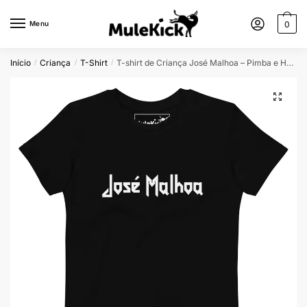
Menu
0
Início
Criança
T-Shirt
T-shirt de Criança José Malhoa – Pimba e Heavy Metal para os Pequenos
/
/
/
🔍