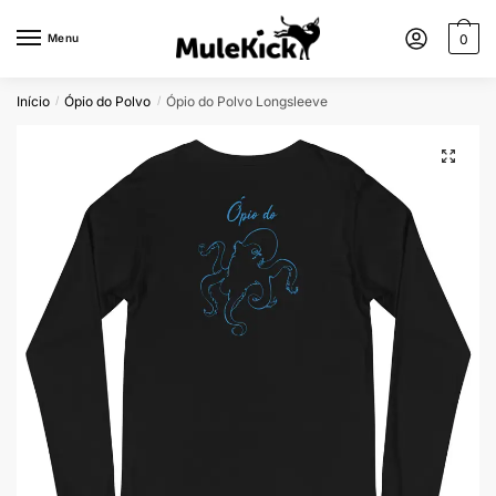
Menu
0
Início
Ópio do Polvo
Ópio do Polvo Longsleeve
/
/
🔍