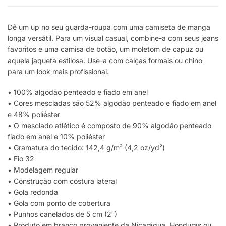
Dê um up no seu guarda-roupa com uma camiseta de manga
longa versátil. Para um visual casual, combine-a com seus jeans
favoritos e uma camisa de botão, um moletom de capuz ou
aquela jaqueta estilosa. Use-a com calças formais ou chino
para um look mais profissional.
• 100% algodão penteado e fiado em anel
• Cores mescladas são 52% algodão penteado e fiado em anel
e 48% poliéster
• O mesclado atlético é composto de 90% algodão penteado
fiado em anel e 10% poliéster
• Gramatura do tecido: 142,4 g/m² (4,2 oz/yd²)
• Fio 32
• Modelagem regular
• Construção com costura lateral
• Gola redonda
• Gola com ponto de cobertura
• Punhos canelados de 5 cm (2″)
• Produto em branco proveniente da Nicarágua, Honduras ou