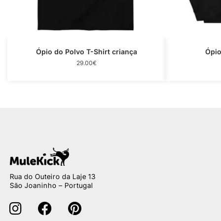
Ópio do Polvo T-Shirt criança
Ópio
29.00
€
Rua do Outeiro da Laje 13
São Joaninho – Portugal