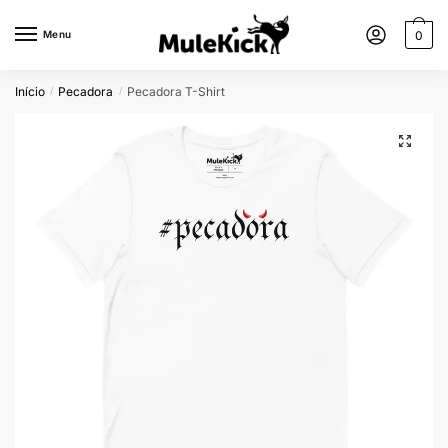
Menu
0
Início
Pecadora
Pecadora T-Shirt
/
/
🔍