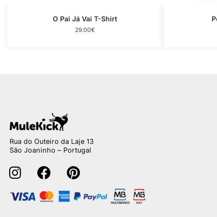
O Pai Já Vai T-Shirt
P
29.00
€
Rua do Outeiro da Laje 13
São Joaninho – Portugal