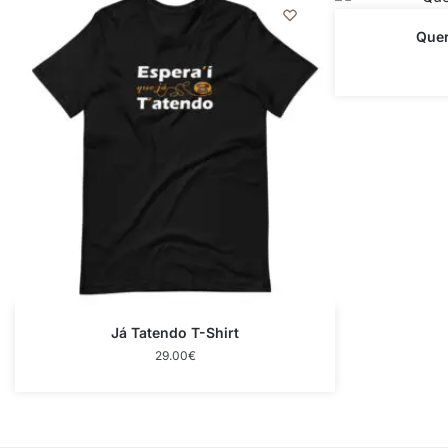
Quer
Já Tatendo T-Shirt
29.00
€