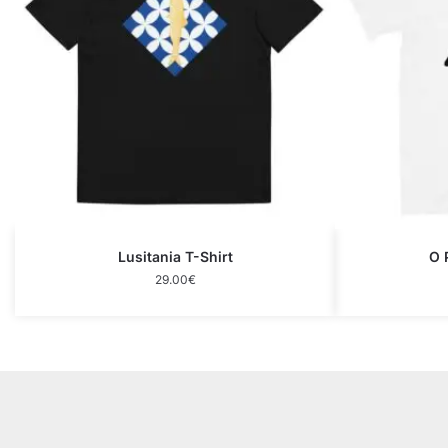
Lusitania T-Shirt
O 
29.00
€