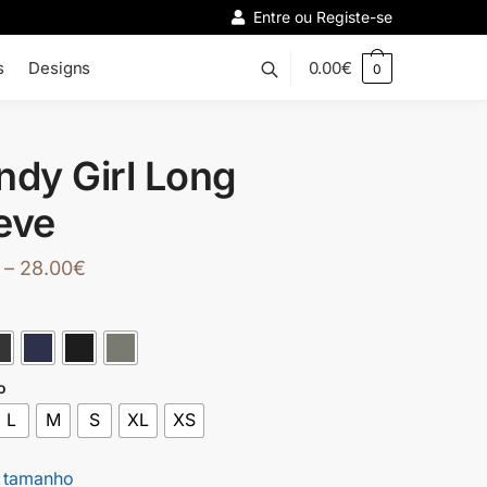
Entre ou Registe-se
s
Designs
0.00
€
0
ndy Girl Long
eve
–
28.00
€
o
L
M
S
XL
XS
 tamanho