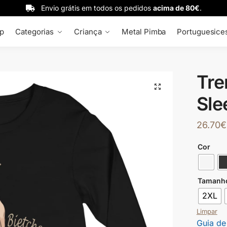
Envio grátis em todos os pedidos
acima de 80€
.
p
Categorias
Criança
Metal Pimba
Portuguesice
Tre
🔍
Sle
26.70
€
Cor
Tamanh
2XL
Limpar
Guia de